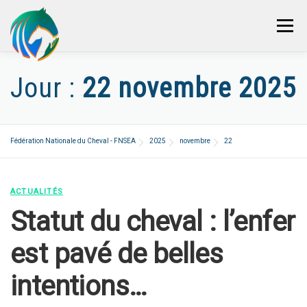
Aller
au
Menu
contenu
QUI SOMMES-NOUS ?
Jour :
22 novembre 2025
NOTRE VISION
S’ENGAGER AVEC NOUS
Fédération Nationale du Cheval - FNSEA
2025
novembre
22
ACTUALITÉS & INFORMATIONS
PRESSE
ACTUALITÉS
NOUS CONTACTER
Statut du cheval : l’enfer
est pavé de belles
intentions…