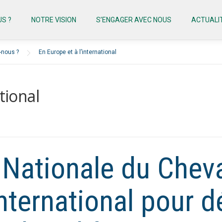
S ?
NOTRE VISION
S’ENGAGER AVEC NOUS
ACTUALI
nous ?
En Europe et à l’international
tional
 Nationale du Cheva
international pour d