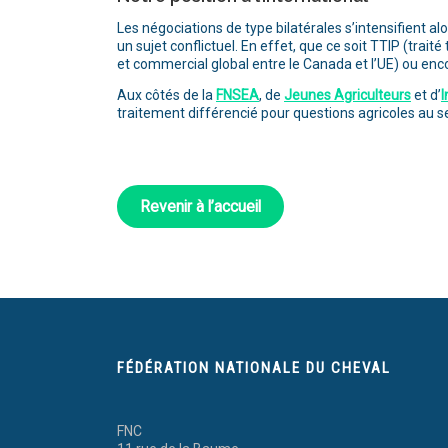
Les négociations de type bilatérales s’intensifient a
un sujet conflictuel. En effet, que ce soit TTIP (tra
et commercial global entre le Canada et l’UE) ou encor
Aux côtés de la
FNSEA
, de
Jeunes Agriculteurs
et d’
I
traitement différencié pour questions agricoles au 
Revenir à l’accueil
FÉDÉRATION NATIONALE DU CHEVAL
FNC