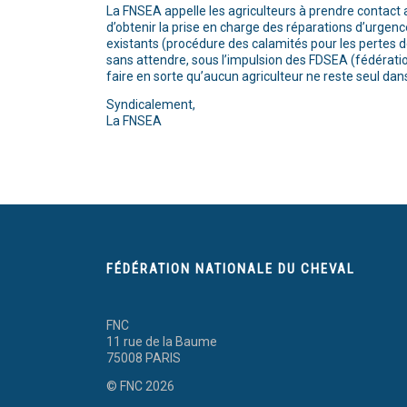
La FNSEA appelle les agriculteurs à prendre contact a
d’obtenir la prise en charge des réparations d’urgence
existants (procédure des calamités pour les pertes d
sans attendre, sous l’impulsion des FDSEA (fédérati
faire en sorte qu’aucun agriculteur ne reste seul d
Syndicalement,
La FNSEA
FÉDÉRATION NATIONALE DU CHEVAL
FNC
11 rue de la Baume
75008 PARIS
© FNC 2026