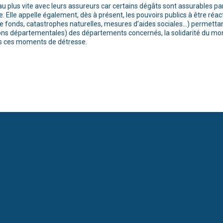
u plus vite avec leurs assureurs car certains dégâts sont assurables par
. Elle appelle également, dès à présent, les pouvoirs publics à être réacti
e fonds, catastrophes naturelles, mesures d’aides sociales…) permettant 
ons départementales) des départements concernés, la solidarité du mond
ans ces moments de détresse.