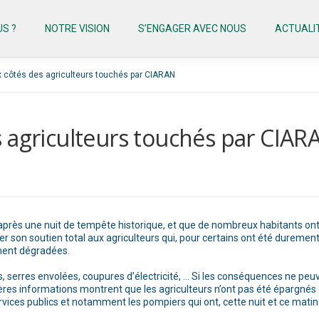
S ?
NOTRE VISION
S’ENGAGER AVEC NOUS
ACTUALI
 côtés des agriculteurs touchés par CIARAN
 agriculteurs touchés par CIAR
t après une nuit de tempête historique, et que de nombreux habitants ont 
er son soutien total aux agriculteurs qui, pour certains ont été durement
ement dégradées.
es, serres envolées, coupures d’électricité, … Si les conséquences ne p
res informations montrent que les agriculteurs n’ont pas été épargnés e
ervices publics et notamment les pompiers qui ont, cette nuit et ce matin 