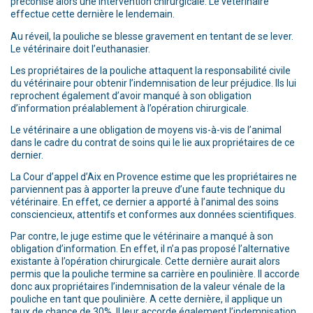
préconise alors une intervention chirurgicale. Le vétérinaire
effectue cette dernière le lendemain.
Au réveil, la pouliche se blesse gravement en tentant de se lever.
Le vétérinaire doit l’euthanasier.
Les propriétaires de la pouliche attaquent la responsabilité civile
du vétérinaire pour obtenir l’indemnisation de leur préjudice. Ils lui
reprochent également d’avoir manqué à son obligation
d’information préalablement à l’opération chirurgicale.
Le vétérinaire a une obligation de moyens vis-à-vis de l’animal
dans le cadre du contrat de soins qui le lie aux propriétaires de ce
dernier.
La Cour d’appel d’Aix en Provence estime que les propriétaires ne
parviennent pas à apporter la preuve d’une faute technique du
vétérinaire. En effet, ce dernier a apporté à l’animal des soins
consciencieux, attentifs et conformes aux données scientifiques.
Par contre, le juge estime que le vétérinaire a manqué à son
obligation d’information. En effet, il n’a pas proposé l’alternative
existante à l’opération chirurgicale. Cette dernière aurait alors
permis que la pouliche termine sa carrière en poulinière. Il accorde
donc aux propriétaires l’indemnisation de la valeur vénale de la
pouliche en tant que poulinière. A cette dernière, il applique un
taux de chance de 30%. Il leur accorde également l’indemnisation