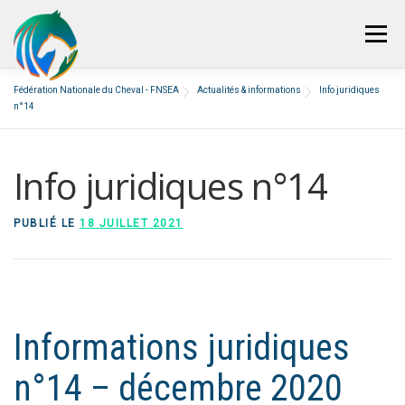
Aller
au
Menu
contenu
QUI SOMMES-NOUS ?
Fédération Nationale du Cheval - FNSEA
Actualités & informations
Info juridiques
n°14
NOTRE VISION
S’ENGAGER AVEC NOUS
Info juridiques n°14
ACTUALITÉS & INFORMATIONS
PUBLIÉ LE
18 JUILLET 2021
PRESSE
NOUS CONTACTER
Informations juridiques
n°14 – décembre 2020